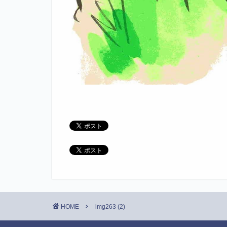
HOME
img263 (2)